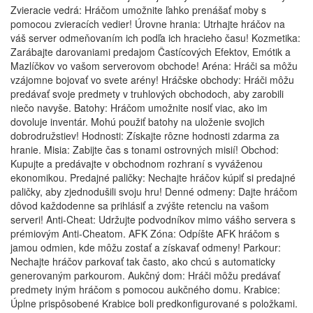
Zvieracie vedrá: Hráčom umožnite ľahko prenášať moby s
pomocou zvieracích vedier! Úrovne hrania: Utrhajte hráčov na
váš server odmeňovaním ich podľa ich hracieho času! Kozmetika:
Zarábajte darovaniami predajom Častícových Efektov, Emótik a
Mazlíčkov vo vašom serverovom obchode! Aréna: Hráči sa môžu
vzájomne bojovať vo svete arény! Hráčske obchody: Hráči môžu
predávať svoje predmety v truhlových obchodoch, aby zarobili
niečo navyše. Batohy: Hráčom umožnite nosiť viac, ako im
dovoluje inventár. Mohú použiť batohy na uloženie svojich
dobrodružstiev! Hodnosti: Získajte rôzne hodnosti zdarma za
hranie. Misia: Zabijte čas s tonami ostrovných misií! Obchod:
Kupujte a predávajte v obchodnom rozhraní s vyváženou
ekonomikou. Predajné paličky: Nechajte hráčov kúpiť si predajné
paličky, aby zjednodušili svoju hru! Denné odmeny: Dajte hráčom
dôvod každodenne sa prihlásiť a zvýšte retenciu na vašom
serveri! Anti-Cheat: Udržujte podvodníkov mimo vášho servera s
prémiovým Anti-Cheatom. AFK Zóna: Odpíšte AFK hráčom s
jamou odmien, kde môžu zostať a získavať odmeny! Parkour:
Nechajte hráčov parkovať tak často, ako chcú s automaticky
generovaným parkourom. Aukčný dom: Hráči môžu predávať
predmety iným hráčom s pomocou aukčného domu. Krabice:
Úplne prispôsobené Krabice boli predkonfigurované s položkami.