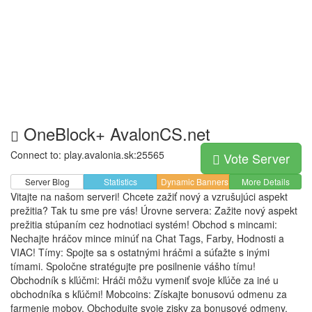
OneBlock+ AvalonCS.net
Connect to: play.avalonia.sk:25565
Vote Server
Server Blog
Statistics
Dynamic Banners
More Details
Vitajte na našom serveri! Chcete zažiť nový a vzrušujúci aspekt
prežitia? Tak tu sme pre vás! Úrovne servera: Zažite nový aspekt
prežitia stúpaním cez hodnotiaci systém! Obchod s mincami:
Nechajte hráčov mince minúť na Chat Tags, Farby, Hodnosti a
VIAC! Tímy: Spojte s
a s ostatnými hráčmi a súťažte s inými
tímami. Spoločne stratégujte pre posilnenie vášho tímu!
Obchodník s kľúčmi: Hráči môžu vymeniť svoje kľúče za iné u
obchodníka s kľúčmi! Mobcoins: Získajte bonusovú odmenu za
farmenie mobov. Obchodujte svoje zisky za bonusové odmeny.