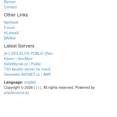
Banner
Contact
Other Links
NetHook
Forum
HLstatsX
BANlist
Latest Servers
[#1] DEX-ELITE PUBLIC [Rev..
Raven | ItemMod
KafeMlynek.cz | Public
TS3 #public server by maxX..
Gamester.AVONET.cz | AWP
Language:
english
Copyright © 2026 | | | |. All rights reserved. Powered by
phpServersList
.